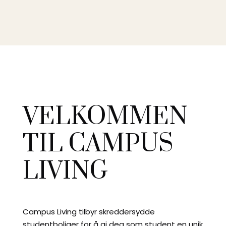
VELKOMMEN
TIL CAMPUS
LIVING
Campus Living tilbyr skreddersydde
studentboliger for å gi deg som student en unik