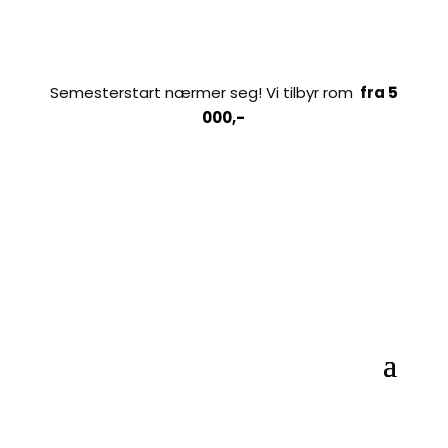
Semesterstart nærmer seg! Vi tilbyr rom
fra
5
000,-
Book nå