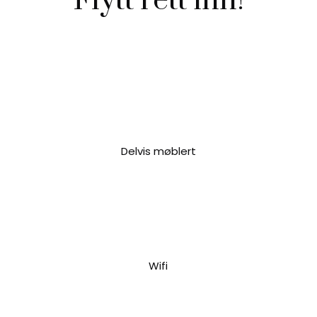
Flytt rett inn!
Delvis møblert
Wifi